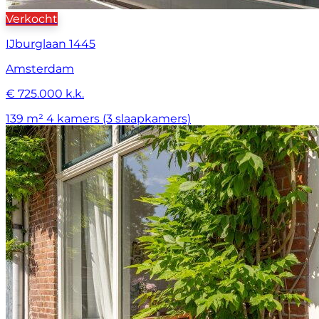
Verkocht
IJburglaan 1445
Amsterdam
€ 725.000 k.k.
139 m²
4 kamers (3 slaapkamers)