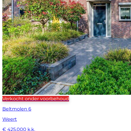
Verkocht onder voorbehoud
Beltmolen 6
Weert
€ 425.000 k.k.