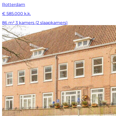
Rotterdam
€ 585.000 k.k.
86 m²
3 kamers (2 slaapkamers)