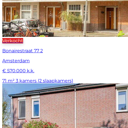
Verkocht
Bonairestraat 77 2
Amsterdam
€ 570.000 k.k.
71 m²
3 kamers (2 slaapkamers)