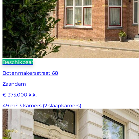
Beschikbaar
Botenmakersstraat 68
Zaandam
€ 375.000 k.k.
49 m²
3 kamers (2 slaapkamers)