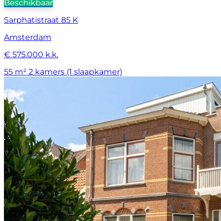
Beschikbaar
Sarphatistraat 85 K
Amsterdam
€ 575.000 k.k.
55 m²
2 kamers (1 slaapkamer)