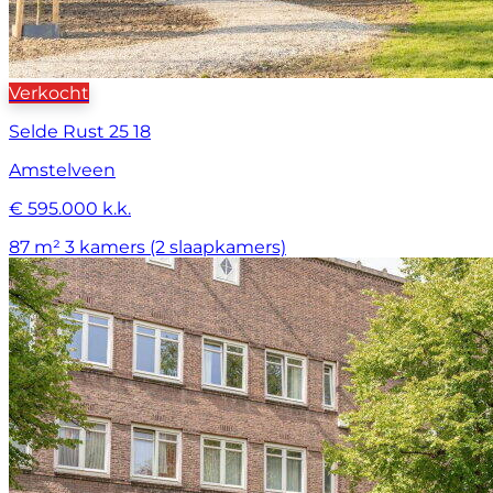
Verkocht
Selde Rust 25 18
Amstelveen
€ 595.000 k.k.
87 m²
3 kamers (2 slaapkamers)