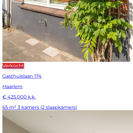
Verkocht
Gasthuislaan 174
Haarlem
€ 425.000 k.k.
65 m²
3 kamers (2 slaapkamers)